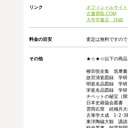
リンク
オフィシャルサイト
古書買取.COM
大学堂書店 詳細
料金の目安
査定は無料ですので
その他
★☆★☆以下の商品
柳宗悦全集 筑摩書
故宮清瓷図録 学研
明瓷名品図録 学研
宋瓷名品図録 学研
チベットの秘宝（限5
日本史籍協会叢書 
雲岡石窟 続補共大
古筆学大成 1･2･
東洋陶磁大観 講談
戦史叢書 朝雲新聞