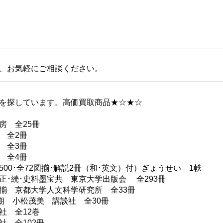
、お気軽にご相談ください。
を探しています。高価買取商品★☆★☆
房 全25冊
 全2冊
 全3冊
 全4冊
00･全72図揃･解説2冊（和･英文）付）ぎょうせい 1帙
正･続･史料墨宝共 東京大学出版会 全293冊
揃 京都大学人文科学研究所 全33冊
3期 小松茂美 講談社 全30冊
社 全12巻
社 全102冊