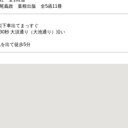
尾義政 葉根出版 全5函11冊
口下車出てまっすぐ
0秒 大須通り（大池通り）沿い
札を出て徒歩5分