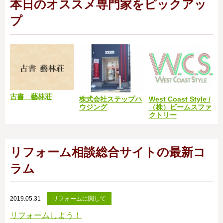
本日のオススメ専門家をピックアッ
プ
古書 藝林荘
株式会社ステップハ
West Coast Style /
ウジング
（株）ビームスファ
クトリー
リフォーム相談総合サイトの最新コ
ラム
2019.05.31
リフォームに関して
リフォームしよう！