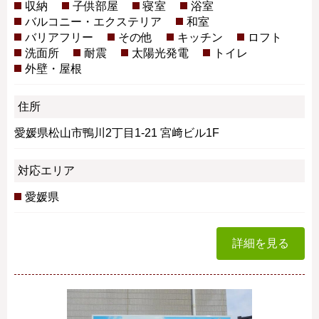
収納
子供部屋
寝室
浴室
バルコニー・エクステリア
和室
バリアフリー
その他
キッチン
ロフト
洗面所
耐震
太陽光発電
トイレ
外壁・屋根
住所
愛媛県松山市鴨川2丁目1-21 宮﨑ビル1F
対応エリア
愛媛県
詳細を見る