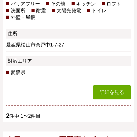
バリアフリー
その他
キッチン
ロフト
洗面所
耐震
太陽光発電
トイレ
外壁・屋根
住所
愛媛県松山市余戸中1-7-27
対応エリア
愛媛県
詳細を見る
2
件中 1〜2件目