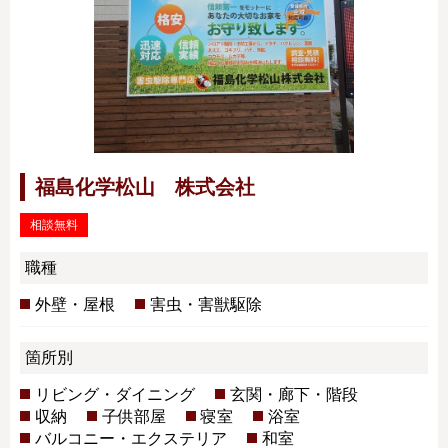
福島化学松山 株式会社
相談無料
職種
外壁・屋根
害虫・害獣駆除
箇所別
リビング・ダイニング
玄関・廊下・階段
収納
子供部屋
寝室
浴室
バルコニー・エクステリア
和室