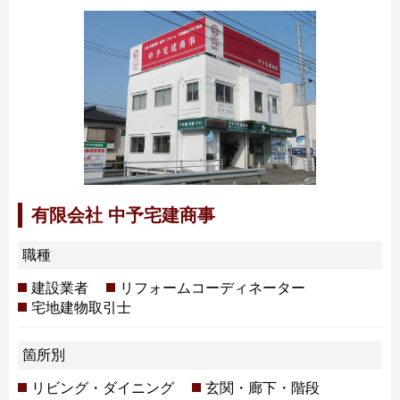
有限会社 中予宅建商事
職種
建設業者
リフォームコーディネーター
宅地建物取引士
箇所別
リビング・ダイニング
玄関・廊下・階段