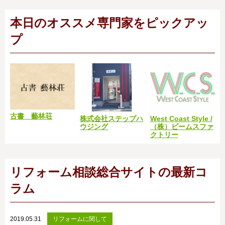
本日のオススメ専門家をピックアッ
プ
古書 藝林荘
株式会社ステップハ
West Coast Style /
ウジング
（株）ビームスファ
クトリー
リフォーム相談総合サイトの最新コ
ラム
2019.05.31
リフォームに関して