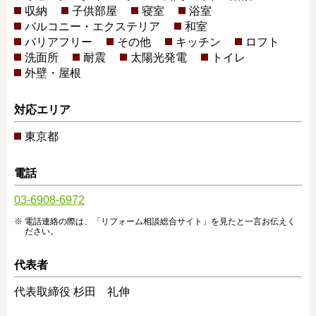
収納
子供部屋
寝室
浴室
バルコニー・エクステリア
和室
バリアフリー
その他
キッチン
ロフト
洗面所
耐震
太陽光発電
トイレ
外壁・屋根
対応エリア
東京都
電話
03-6908-6972
電話連絡の際は、「リフォーム相談総合サイト」を見たと一言お伝えく
ださい。
代表者
代表取締役 杉田 礼伸